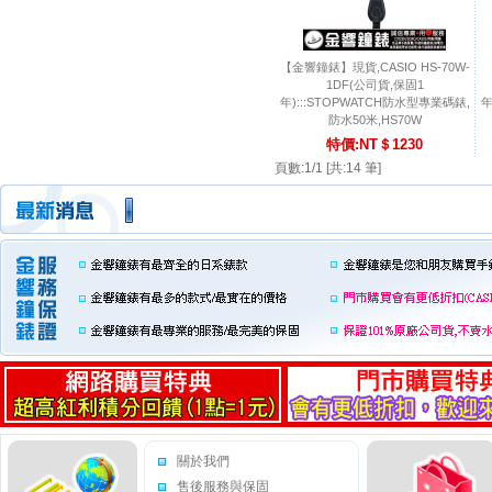
【金響鐘錶】現貨,CASIO HS-70W-
1DF(公司貨,保固1
年):::STOPWATCH防水型專業碼錶,
年
防水50米,HS70W
特價:NT＄1230
頁數:1/1 [共:14 筆]
關於我們
售後服務與保固