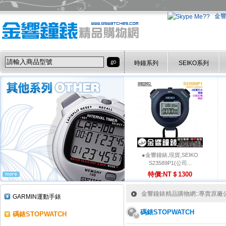
金
時鐘系列
SEIKO系列
●金響鐘錶,現貨,SEIKO
S23589P1(公司...
特價:NT＄1300
金響鐘錶精品購物網::專賣原廠公司
GARMIN運動手錶
碼錶STOPWATCH
碼錶STOPWATCH