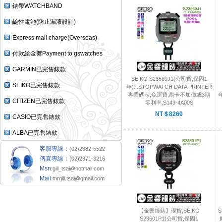
錶帶WATCHBAND
鹼性電池(防止漏液設計)
Express mail charge(Overseas)
付款給金響Payment to gswatches
GARMIN已完售錶款
SEIKO S23569J1(公司貨,保固1
SEIKO已完售錶款
年):::STOPWATCH DATA PRINTER
專業碼表,免運費,刷卡不加價或3期
年
CITIZEN已完售錶款
零利率,S143-4A00S
NT＄8260
CASIO已完售錶款
ALBA已完售錶款
客服專線：
(02)2382-5522
傳真專線：
(02)2371-3216
Msn:
gill_tsai@hotmail.com
Mail:
mrgill.tsai@gmail.com
【金響鐘錶】現貨,SEIKO
S
S23601P1(公司貨,保固1