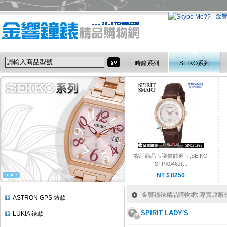
金
時鐘系列
SEIKO系列
客訂商品↘議價歡迎↘,SEIKO
STPX046J(...
NT＄8250
金響鐘錶精品購物網::專賣原廠公司
ASTRON GPS 錶款
SPIRIT LADY'S
LUKIA 錶款