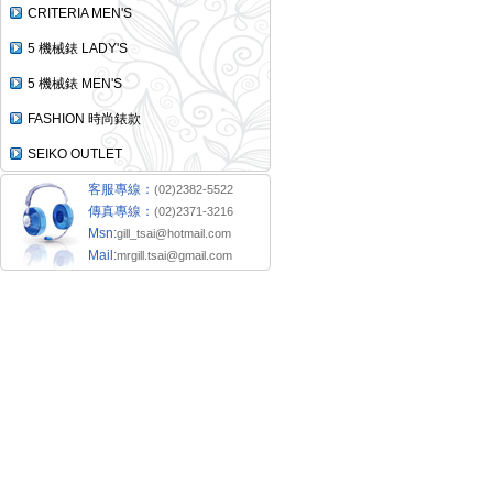
CRITERIA MEN'S
5 機械錶 LADY'S
5 機械錶 MEN'S
FASHION 時尚錶款
SEIKO OUTLET
客服專線：
(02)2382-5522
傳真專線：
(02)2371-3216
Msn:
gill_tsai@hotmail.com
Mail:
mrgill.tsai@gmail.com