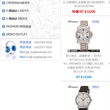
石,10顆鑽石,免運費,刷卡或3期零利
CRITERIA MEN'S
率,6G28-00T0M
5 機械錶 LADY'S
特價:NT＄11200
5 機械錶 MEN'S
FASHION 時尚錶款
SEIKO OUTLET
客服專線：
(02)2382-5522
傳真專線：
(02)2371-3216
Msn:
gill_tsai@hotmail.com
客訂商品↘議價歡迎↘,SEIKO
Mail:
mrgill.tsai@gmail.com
SUT322J1(公司貨,保固2
年):::PREMIER,V137機芯,SOLAR,
太陽能,藍寶石,日期,刷卡或3
期,V137-0CT0KS
NT＄12300