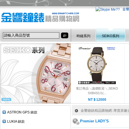
金
時鐘系列
SEIKO系列
客訂商品↘議價歡迎↘,SEIKO
SXB432J1(...
NT＄12000
金響鐘錶精品購物網::專賣原廠公司
ASTRON GPS 錶款
Premier LADY'S
LUKIA 錶款