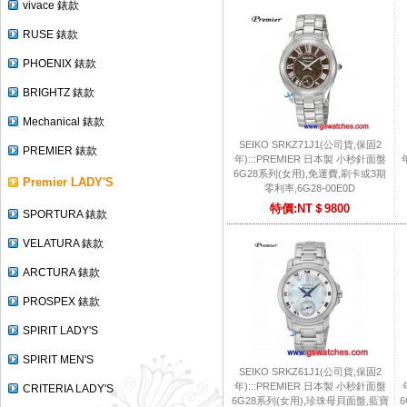
vivace 錶款
RUSE 錶款
PHOENIX 錶款
BRIGHTZ 錶款
Mechanical 錶款
SEIKO SRKZ71J1(公司貨,保固2
PREMIER 錶款
年):::PREMIER 日本製 小秒針面盤
6G28系列(女用),免運費,刷卡或3期
Premier LADY'S
零利率,6G28-00E0D
特價:NT＄9800
SPORTURA 錶款
VELATURA 錶款
ARCTURA 錶款
PROSPEX 錶款
SPIRIT LADY'S
SPIRIT MEN'S
SEIKO SRKZ61J1(公司貨,保固2
年):::PREMIER 日本製 小秒針面盤
CRITERIA LADY'S
6G28系列(女用),珍珠母貝面盤,藍寶