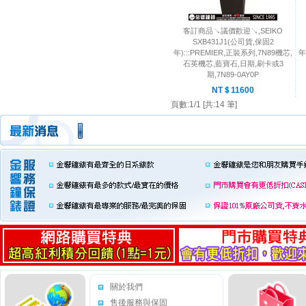
客訂商品↘議價歡迎↘,SEIKO
SXB431J1(公司貨,保固2
年):::PREMIER,正裝系列,7N89機芯,
年
石英機芯,藍寶石,日期,刷卡或3
期,7N89-0AY0P
NT＄11600
頁數:1/1 [共:14 筆]
關於我們
售後服務與保固