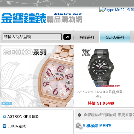
金
時鐘系列
SEIKO系列
SEIKO SNZF63J1(公司貨,保固2
年)::...
特價:NT＄6440
金響鐘錶精品購物網::專賣原廠公司
ASTRON GPS 錶款
5 機械錶 MEN'S
LUKIA 錶款