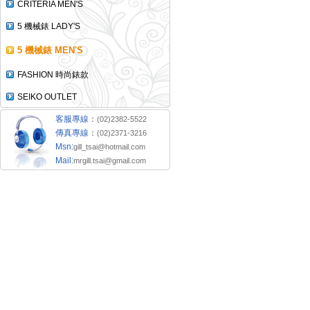
CRITERIA MEN'S
5 機械錶 LADY'S
5 機械錶 MEN'S
FASHION 時尚錶款
SEIKO OUTLET
客服專線：
(02)2382-5522
傳真專線：
(02)2371-3216
Msn:
gill_tsai@hotmail.com
Mail:
mrgill.tsai@gmail.com