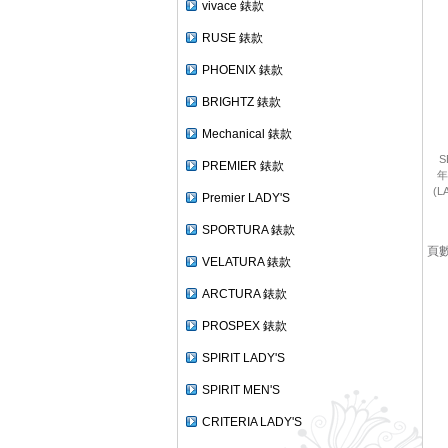
vivace 錶款
RUSE 錶款
PHOENIX 錶款
BRIGHTZ 錶款
Mechanical 錶款
S
PREMIER 錶款
年
(
Premier LADY'S
SPORTURA 錶款
頁數:
VELATURA 錶款
ARCTURA 錶款
PROSPEX 錶款
SPIRIT LADY'S
SPIRIT MEN'S
CRITERIA LADY'S