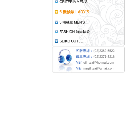
CRITERIA MEN'S
5 機械錶 LADY'S
5 機械錶 MEN'S
FASHION 時尚錶款
SEIKO OUTLET
客服專線：
(02)2382-5522
傳真專線：
(02)2371-3216
Msn:
gill_tsai@hotmail.com
Mail:
mrgill.tsai@gmail.com