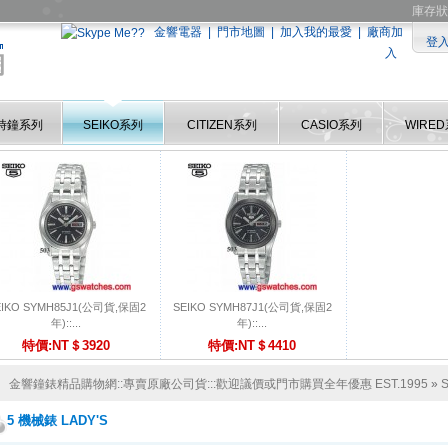
庫存狀
金響電器
|
門市地圖
|
加入我的最愛
|
廠商加
登
入
時鐘系列
SEIKO系列
CITIZEN系列
CASIO系列
WIRE
EIKO SYMH85J1(公司貨,保固2
SEIKO SYMH87J1(公司貨,保固2
年)::...
年)::...
特價:NT＄3920
特價:NT＄4410
金響鐘錶精品購物網::專賣原廠公司貨:::歡迎議價或門市購買全年優惠 EST.1995
»
5 機械錶 LADY'S