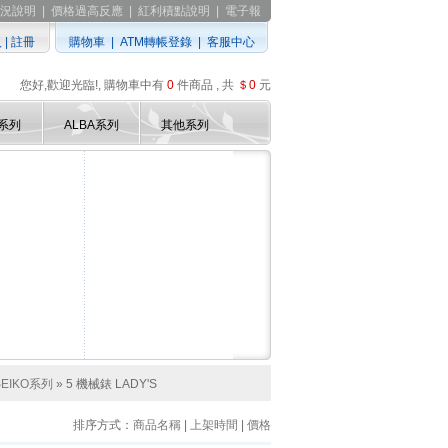
況說明
|
價格過高反應
|
紅利積點說明
|
電子報
入
|
註冊
購物車
|
ATM轉帳登錄
|
客服中心
您好,歡迎光臨!, 購物車中有
0
件商品 , 共
＄0
元
D系列
ALBA系列
其他系列
SEIKO系列
» 5 機械錶 LADY'S
排序方式：
商品名稱
|
上架時間
|
價格