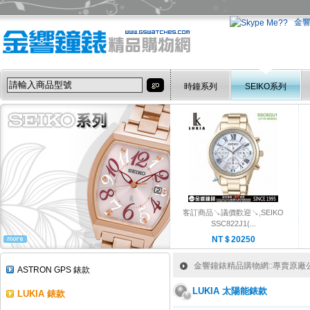
金
時鐘系列
SEIKO系列
客訂商品↘議價歡迎↘,SEIKO
SSC822J1(...
NT＄20250
金響鐘錶精品購物網::專賣原廠公司
ASTRON GPS 錶款
LUKIA 太陽能錶款
LUKIA 錶款