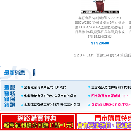
客訂商品↘議價歡迎↘,SEIKO
SSQW038J(公司貨,保固2年):::鈦金
S
屬,LUKIA,SOLAR,太陽能電波時計,
日美德中5局,藍寶石,萬年曆,刷卡或
3期,1B22-0CK0J
NT＄20600
1
2
3
>
Last ›
頁數:1/4 [共:54 筆] 顯示