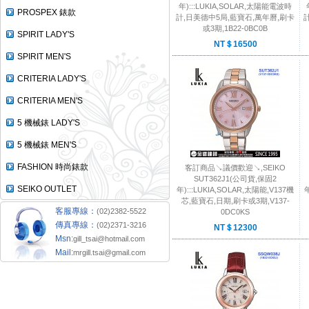
年):::LUKIA,SOLAR,太陽能電波時
PROSPEX 錶款
計,日美德中5局,藍寶石,萬年曆,刷卡
或3期,1B22-0BC0B
SPIRIT LADY'S
NT＄16500
SPIRIT MEN'S
CRITERIA LADY'S
CRITERIA MEN'S
5 機械錶 LADY'S
5 機械錶 MEN'S
FASHION 時尚錶款
客訂商品↘議價歡迎↘,SEIKO
SUT362J1(公司貨,保固2
SEIKO OUTLET
年):::LUKIA,SOLAR,太陽能,V137機
年
芯,藍寶石,日期,刷卡或3期,V137-
客服專線：
(02)2382-5522
0DC0KS
傳真專線：
(02)2371-3216
NT＄12300
Msn:
gill_tsai@hotmail.com
Mail:
mrgill.tsai@gmail.com