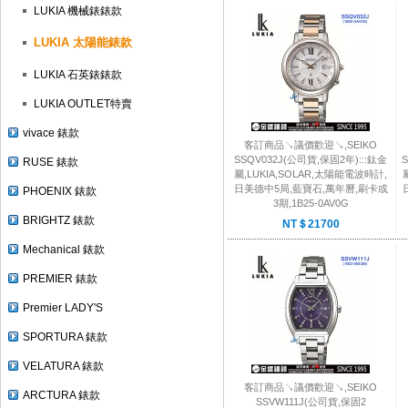
LUKIA 機械錶錶款
LUKIA 太陽能錶款
LUKIA 石英錶錶款
LUKIA OUTLET特賣
vivace 錶款
客訂商品↘議價歡迎↘,SEIKO
SSQV032J(公司貨,保固2年):::鈦金
S
RUSE 錶款
屬,LUKIA,SOLAR,太陽能電波時計,
日美德中5局,藍寶石,萬年曆,刷卡或
PHOENIX 錶款
3期,1B25-0AV0G
BRIGHTZ 錶款
NT＄21700
Mechanical 錶款
PREMIER 錶款
Premier LADY'S
SPORTURA 錶款
VELATURA 錶款
客訂商品↘議價歡迎↘,SEIKO
ARCTURA 錶款
SSVW111J(公司貨,保固2