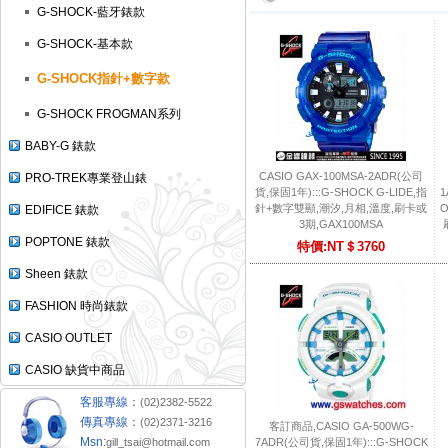
G-SHOCK-藍牙錶款
G-SHOCK-基本款
G-SHOCK指針+數字款
G-SHOCK FROGMAN系列
BABY-G 錶款
CASIO GAX-100MSA-2ADR(公司
PRO-TREK專業登山錶
貨,保固1年):::G-SHOCK G-LIDE,指
1
針+數字雙顯,潮汐,月相,溫度,刷卡或
O
EDIFICE 錶款
3期,GAX100MSA
POPTONE 錶款
特價:NT＄3760
Sheen 錶款
FASHION 時尚錶款
CASIO OUTLET
CASIO 缺貨中商品
客服專線：
(02)2382-5522
傳真專線：
(02)2371-3216
客訂商品,CASIO GA-500WG-
Msn:
gill_tsai@hotmail.com
7ADR(公司貨,保固1年):::G-SHOCK