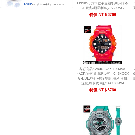
Original,指針+數字雙顯系列,刷卡不
Mail:
mrgill.tsai@gmail.com
加價或3期零利率,GA500WG
特價:NT＄3760
客訂商品,CASIO GAX-100MSA-
4ADR(公司貨,保固1年):::G-SHOCK
G-LIDE,指針+數字雙顯,潮汐,月相,
溫度,刷卡或3期,GAX100MSA
特價:NT＄3760