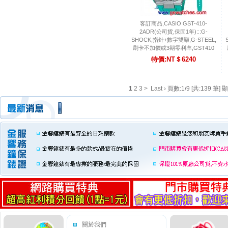
客訂商品,CASIO GST-410-
2ADR(公司貨,保固1年):::G-
SHOCK,指針+數字雙顯,G-STEEL,
刷卡不加價或3期零利率,GST410
特價:NT＄6240
1
2
3
>
Last ›
頁數:1/9 [共:139 筆] 顯
關於我們