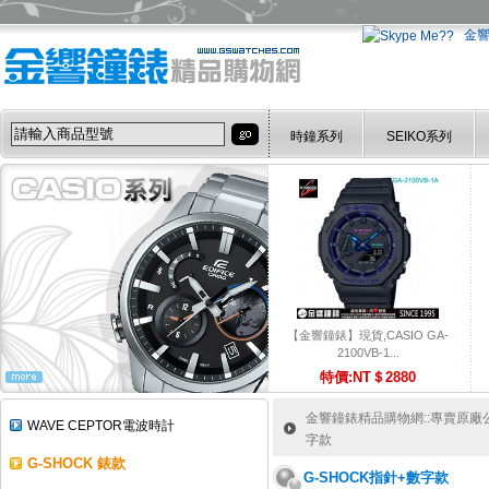
金
時鐘系列
SEIKO系列
【金響鐘錶】現貨,CASIO GA-
2100VB-1...
特價:NT＄2880
金響鐘錶精品購物網::專賣原廠公司
WAVE CEPTOR電波時計
字款
G-SHOCK 錶款
G-SHOCK指針+數字款