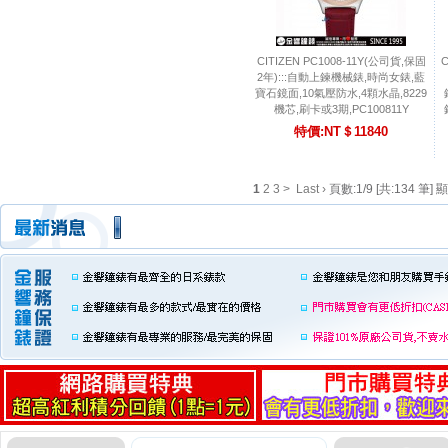
CITIZEN PC1008-11Y(公司貨,保固
C
2年):::自動上鍊機械錶,時尚女錶,藍
寶石鏡面,10氣壓防水,4顆水晶,8229
機芯,刷卡或3期,PC100811Y
特價:NT＄11840
1
2
3
>
Last ›
頁數:1/9 [共:134 筆] 顯