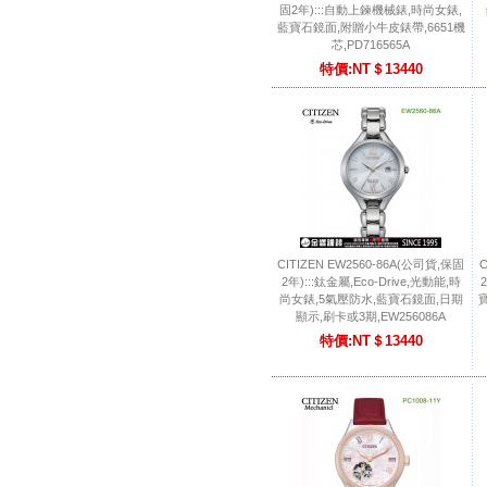
固2年):::自動上鍊機械錶,時尚女錶,
藍寶石鏡面,附贈小牛皮錶帶,6651機
芯,PD716565A
特價:NT＄13440
CITIZEN EW2560-86A(公司貨,保固
C
2年):::鈦金屬,Eco-Drive,光動能,時
尚女錶,5氣壓防水,藍寶石鏡面,日期
顯示,刷卡或3期,EW256086A
特價:NT＄13440