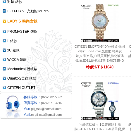
對錶 錶款
ECO-DRIVE光動能 MEN'S
LADY'S 時尚女錶
PROMASTER 錶款
L 錶款
CITIZEN EM0773-54D(公司貨,保固
C
xC 錶款
2年):::Eco-Drive,光動能,時尚女
錶,60顆水晶,白蝶貝面板,強化玻璃
WICCA 錶款
鏡面,E031,刷卡或3期,EM077354D
特價:NT＄11040
Mechanical 機械錶
Quartz石英錶 錶款
CITIZEN OUTLET
客服專線：
(02)2382-5522
傳真專線：
(02)2371-3216
Msn:
gill_tsai@hotmail.com
Mail:
mrgill.tsai@gmail.com
↘議價歡迎↘【金響鐘錶】預
缺
購,CITIZEN PD7165-65A(公司貨,保