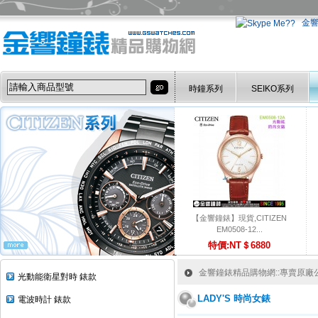
金
時鐘系列
SEIKO系列
【金響鐘錶】現貨,CITIZEN
EM0508-12...
特價:NT＄6880
金響鐘錶精品購物網::專賣原廠公司
光動能衛星對時 錶款
LADY'S 時尚女錶
電波時計 錶款