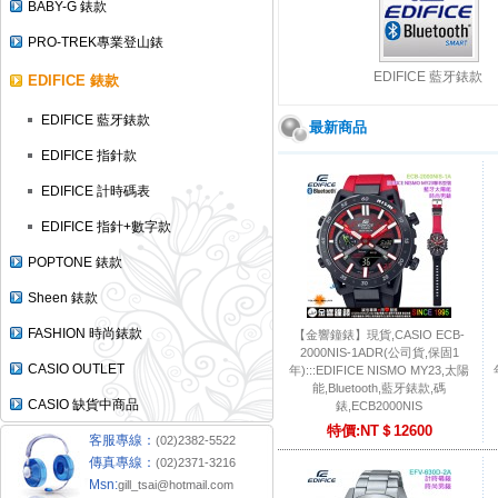
BABY-G 錶款
PRO-TREK專業登山錶
EDIFICE 藍牙錶款
EDIFICE 錶款
EDIFICE 藍牙錶款
最新商品
EDIFICE 指針款
EDIFICE 計時碼表
EDIFICE 指針+數字款
POPTONE 錶款
Sheen 錶款
FASHION 時尚錶款
【金響鐘錶】現貨,CASIO ECB-
2000NIS-1ADR(公司貨,保固1
CASIO OUTLET
年):::EDIFICE NISMO MY23,太陽
能,Bluetooth,藍牙錶款,碼
CASIO 缺貨中商品
錶,ECB2000NIS
特價:NT＄12600
客服專線：
(02)2382-5522
傳真專線：
(02)2371-3216
Msn:
gill_tsai@hotmail.com