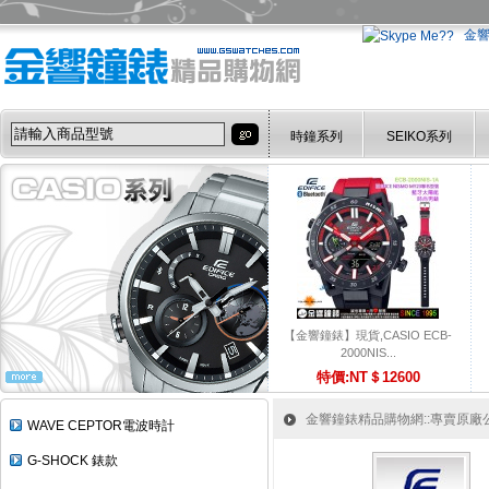
金
時鐘系列
SEIKO系列
【金響鐘錶】現貨,CASIO ECB-
2000NIS...
特價:NT＄12600
金響鐘錶精品購物網::專賣原廠公司
WAVE CEPTOR電波時計
G-SHOCK 錶款