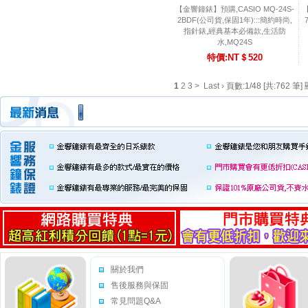
【金響鐘錶】預購,CASIO MQ-24S-
【
2BDF(公司貨,保固1年):::簡約時尚,
指針錶,經典基本必備款,生活防
水,MQ24S
特價:NT＄520
1
2
3
>
Last ›
頁數:1/48 [共:762 筆] 
關於我們
售後服務與保固
常見問題Q&A