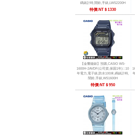
碼錶計時,鬧鈴,手錶,LWS2200H
特價:NT＄1330
【金響鐘錶】預購,CASIO WS-
1600H-2AVDF(公司貨,保固1年):::10
1
年電力,電子錶,防水100米,碼錶計時,
鬧鈴,手錶,WS1600H
特價:NT＄950