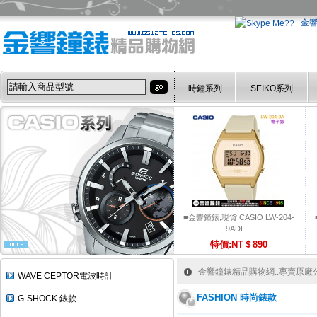
金
時鐘系列
SEIKO系列
■金響鐘錶,現貨,CASIO LW-204-
9ADF...
特價:NT＄890
金響鐘錶精品購物網::專賣原廠公司
WAVE CEPTOR電波時計
FASHION 時尚錶款
G-SHOCK 錶款