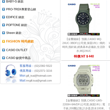
BABY-G 錶款
PRO-TREK專業登山錶
EDIFICE 錶款
POPTONE 錶款
Sheen 錶款
【金響鐘錶】預購,CASIO MQ-
FASHION 時尚錶款
24UC-3BDF(公司貨,保固1年):::簡約
時尚,指針錶,經典基本必備款,生活防
CASIO OUTLET
水,MQ24UC
特價:NT＄440
CASIO 缺貨中商品
客服專線：
(02)2382-5522
傳真專線：
(02)2371-3216
Msn:
gill_tsai@hotmail.com
Mail:
mrgill.tsai@gmail.com
【金響鐘錶】預購,CASIO LWS-
2200H-8AVDF(公司貨,保固1年):::電
2
子錶,200圈記憶,計步器,防水100米,