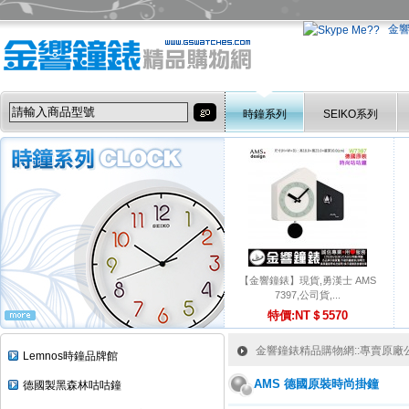
金
時鐘系列
SEIKO系列
【金響鐘錶】現貨,勇漢士 AMS
7397,公司貨,...
特價:NT＄5570
金響鐘錶精品購物網::專賣原廠公司
Lemnos時鐘品牌館
AMS 德國原裝時尚掛鐘
德國製黑森林咕咕鐘