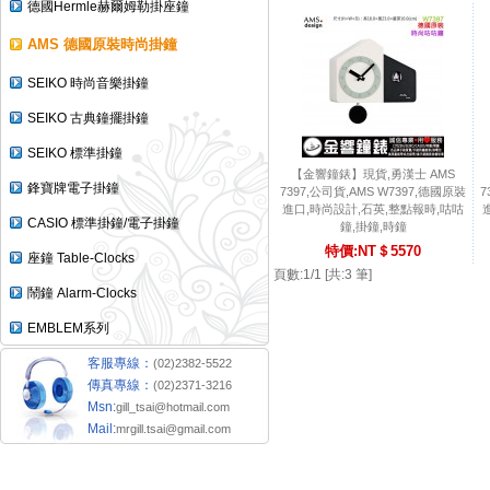
德國Hermle赫爾姆勒掛座鐘
AMS 德國原裝時尚掛鐘
SEIKO 時尚音樂掛鐘
SEIKO 古典鐘擺掛鐘
SEIKO 標準掛鐘
【金響鐘錶】現貨,勇漢士 AMS
鋒寶牌電子掛鐘
7397,公司貨,AMS W7397,德國原裝
7
進口,時尚設計,石英,整點報時,咕咕
CASIO 標準掛鐘/電子掛鐘
鐘,掛鐘,時鐘
特價:NT＄5570
座鐘 Table-Clocks
頁數:1/1 [共:3 筆]
鬧鐘 Alarm-Clocks
EMBLEM系列
客服專線：
(02)2382-5522
傳真專線：
(02)2371-3216
Msn:
gill_tsai@hotmail.com
Mail:
mrgill.tsai@gmail.com