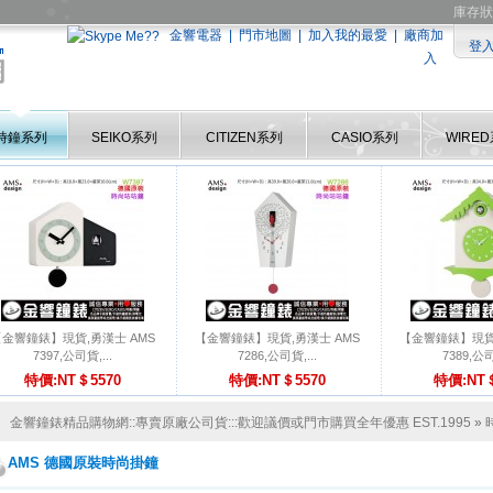
庫存狀
金響電器
|
門市地圖
|
加入我的最愛
|
廠商加
登
入
時鐘系列
SEIKO系列
CITIZEN系列
CASIO系列
WIRE
【金響鐘錶】現貨,勇漢士 AMS
【金響鐘錶】現貨,勇漢士 AMS
【金響鐘錶】現貨,
7397,公司貨,...
7286,公司貨,...
7389,公司
特價:NT＄5570
特價:NT＄5570
特價:NT＄
金響鐘錶精品購物網::專賣原廠公司貨:::歡迎議價或門市購買全年優惠 EST.1995
»
AMS 德國原裝時尚掛鐘