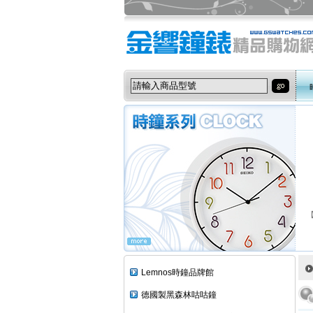
Lemnos時鐘品牌館
德國製黑森林咕咕鐘