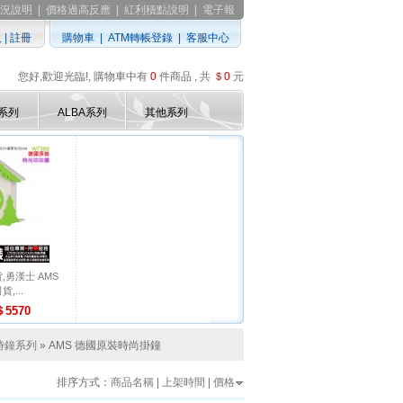
況說明
|
價格過高反應
|
紅利積點說明
|
電子報
入
|
註冊
購物車
|
ATM轉帳登錄
|
客服中心
您好,歡迎光臨!, 購物車中有
0
件商品 , 共
＄0
元
D系列
ALBA系列
其他系列
勇漢士 AMS
貨,...
5570
時鐘系列
» AMS 德國原裝時尚掛鐘
排序方式：
商品名稱
|
上架時間
|
價格