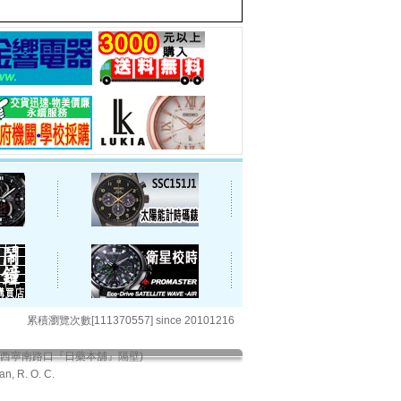
累積瀏覽次數[111370557] since 20101216
與西寧南路口『日藥本舖』隔壁)
an, R. O. C.