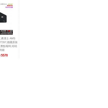
勇漢士 AMS
W7397,德國原裝
,整點報時,咕咕
,時鐘
5570