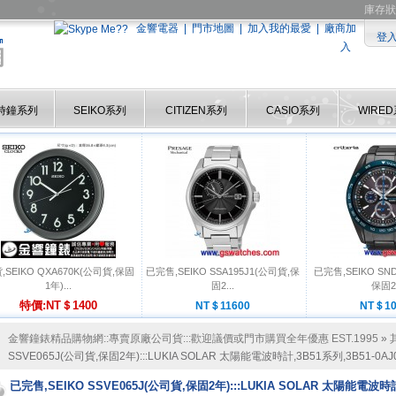
庫存狀
金響電器
|
門市地圖
|
加入我的最愛
|
廠商加
登
入
時鐘系列
SEIKO系列
CITIZEN系列
CASIO系列
WIRE
,SEIKO QXA670K(公司貨,保固
已完售,SEIKO SSA195J1(公司貨,保
已完售,SEIKO SN
1年)...
固2...
保固2.
特價:NT＄1400
NT＄11600
NT＄10
金響鐘錶精品購物網::專賣原廠公司貨:::歡迎議價或門市購買全年優惠 EST.1995
»
SSVE065J(公司貨,保固2年):::LUKIA SOLAR 太陽能電波時計,3B51系列,3B51-0AJ0
已完售,SEIKO SSVE065J(公司貨,保固2年):::LUKIA SOLAR 太陽能電波時計,