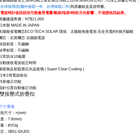
金響鐘錶販售之SEIKO精工表皆為台灣精工(日本SEIKO分公司)，代理之原廠公司
廠全球保用證(國外保固一年、
台灣保固二年)
與原廠錶盒及說明
書。
※電波時計收訊狀況可能會受電量/氣候/地形/時段/方向影響，不保證收訊結果。
原廠建議售價：NT$21,000
日本製 MADE IN JAPAN
太陽能省電機芯ECO TECH SOLAR 環保、太陽能免換電池 完全充電約6個月驅動
●機芯：石英機芯-太陽能電波
●錶殼材質：不鏽鋼
●錶帶材質：不鏽鋼
日常防水10氣壓
●自動接收電波校正時間
兩面無反射藍寶石水晶玻璃 ( Super Clear Coating )
日本2局電波收信
●時差修正功能
●指針位置自動修正功能
●雙按壓式折疊扣
尺寸/重量
錶殼尺寸：
×
(mm)
度：7.8(mm)
量：約53g
芯：3B51-0AJ0S