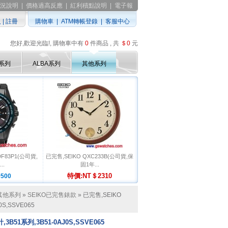
況說明
|
價格過高反應
|
紅利積點說明
|
電子報
入
|
註冊
購物車
|
ATM轉帳登錄
|
客服中心
您好,歡迎光臨!, 購物車中有
0
件商品 , 共
＄0
元
D系列
ALBA系列
其他系列
DF83P1(公司貨,
已完售,SEIKO QXC233B(公司貨,保
..
固1年...
特價:NT＄2310
500
其他系列
»
SEIKO已完售錶款
» 已完售,SEIKO
S,SSVE065
3B51系列,3B51-0AJ0S,SSVE065