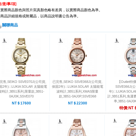
注/意/事/項
]
※實際商品顏色與照片寫真顏色略有差異，以實際商品顏色為準。
※商品詳細規格或附屬品，以商品說明書公告為準。
關聯商品
完售,SEIKO SSVE070J(公司貨,
已完售,SEIKO SSVE068J(公司貨,
【Outlet特
2年):::LUKIA SOLAR 太陽能電
保固2年):::LUKIA SOLAR 太陽能電
SSVE066J(
波時計,3B51系列,限量款,3B51-
波時計,3B51系列,XMAS限量
年):::LUKIA S
0AJ0K,SSVE070
款,3B51-0AJ0P,SSVE068
計,3B51系列,免
率,3B51-0AJ0
NT＄17600
NT＄22300
特價:NT＄