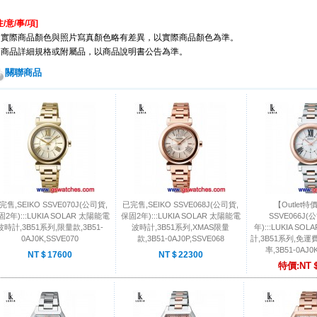
注/意/事/項
]
※實際商品顏色與照片寫真顏色略有差異，以實際商品顏色為準。
※商品詳細規格或附屬品，以商品說明書公告為準。
關聯商品
完售,SEIKO SSVE070J(公司貨,
已完售,SEIKO SSVE068J(公司貨,
【Outlet特
2年):::LUKIA SOLAR 太陽能電
保固2年):::LUKIA SOLAR 太陽能電
SSVE066J(
波時計,3B51系列,限量款,3B51-
波時計,3B51系列,XMAS限量
年):::LUKIA S
0AJ0K,SSVE070
款,3B51-0AJ0P,SSVE068
計,3B51系列,免
率,3B51-0AJ0
NT＄17600
NT＄22300
特價:NT＄