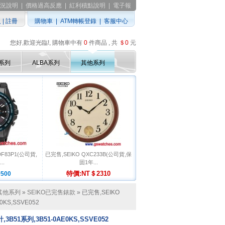
況說明
|
價格過高反應
|
紅利積點說明
|
電子報
入
|
註冊
購物車
|
ATM轉帳登錄
|
客服中心
您好,歡迎光臨!, 購物車中有
0
件商品 , 共
＄0
元
D系列
ALBA系列
其他系列
DF83P1(公司貨,
已完售,SEIKO QXC233B(公司貨,保
..
固1年...
特價:NT＄2310
500
其他系列
»
SEIKO已完售錶款
» 已完售,SEIKO
0KS,SSVE052
3B51系列,3B51-0AE0KS,SSVE052