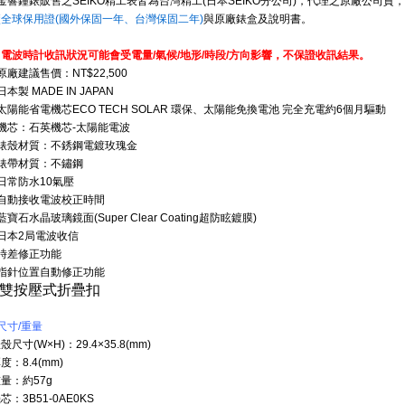
金響鐘錶販售之SEIKO精工表皆為台灣精工(日本SEIKO分公司)，代理之原廠公司
廠全球保用證(國外保固一年、
台灣保固二年)
與原廠錶盒及說明
書。
※電波時計收訊狀況可能會受電量/氣候/地形/時段/方向影響，不保證收訊結果。
原廠建議售價：NT$22,500
日本製 MADE IN JAPAN
太陽能省電機芯ECO TECH SOLAR 環保、太陽能免換電池 完全充電約6個月驅動
●機芯：石英機芯-太陽能電波
●錶殼材質：不銹鋼電鍍玫瑰金
●錶帶材質：不鏽鋼
日常防水10氣壓
●自動接收電波校正時間
藍寶石水晶玻璃鏡面(Super Clear Coating超防眩鍍膜)
日本2局電波收信
●時差修正功能
●指針位置自動修正功能
●雙按壓式折疊扣
尺寸/重量
殼尺寸(W
×
H)：29.4
×35.8
(mm)
度：8.4(mm)
量：約57g
芯：3B51-0AE0KS