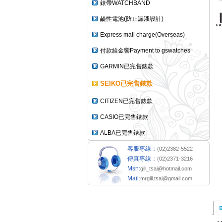
錶帶WATCHBAND
鹼性電池(防止漏液設計)
Express mail charge(Overseas)
付款給金響Payment to gswatches
GARMIN已完售錶款
SEIKO已完售錶款
CITIZEN已完售錶款
CASIO已完售錶款
ALBA已完售錶款
客服專線：
(02)2382-5522
傳真專線：
(02)2371-3216
Msn:
gill_tsai@hotmail.com
Mail:
mrgill.tsai@gmail.com