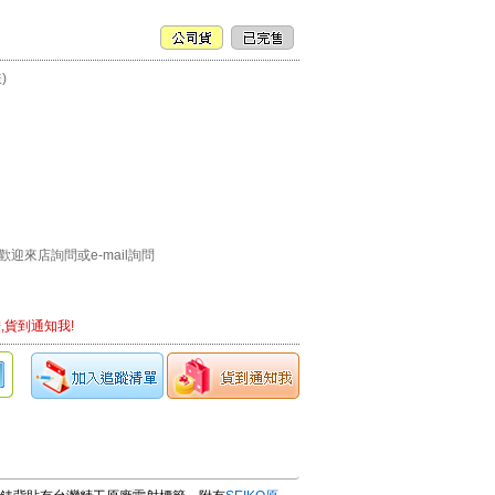
)
迎來店詢問或e-mail詢問
,貨到通知我!