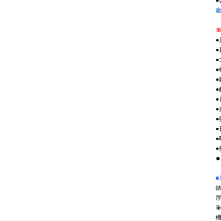
●
●
●
●
●
●
●
■
錶
厚
重
機