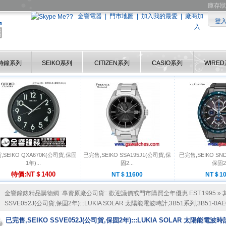
庫存狀
金響電器
|
門市地圖
|
加入我的最愛
|
廠商加
登
入
時鐘系列
SEIKO系列
CITIZEN系列
CASIO系列
WIRE
,SEIKO QXA670K(公司貨,保固
已完售,SEIKO SSA195J1(公司貨,保
已完售,SEIKO SN
1年)...
固2...
保固2.
特價:NT＄1400
NT＄11600
NT＄10
金響鐘錶精品購物網::專賣原廠公司貨:::歡迎議價或門市購買全年優惠 EST.1995
»
SSVE052J(公司貨,保固2年):::LUKIA SOLAR 太陽能電波時計,3B51系列,3B51-0AE
已完售,SEIKO SSVE052J(公司貨,保固2年):::LUKIA SOLAR 太陽能電波時計,