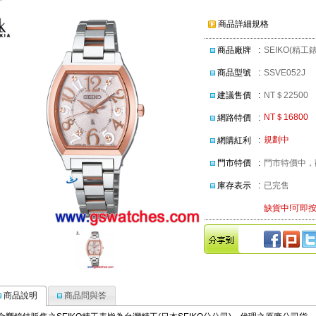
商品詳細規格
商品廠牌
:
SEIKO(精工錶
商品型號
:
SSVE052J
建議售價
:
NT＄22500
NT＄16800
網路特價
:
規劃中
網購紅利
:
門市特價
:
門市特價中，歡
庫存表示
:
已完售
缺貨中!可即按
商品說明
商品問與答