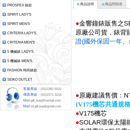
商品說明
商品問與答
PROSPEX 錶款
SPIRIT LADY'S
●
金響鐘錶販售之SE
SPIRIT MEN'S
原廠公司貨，錶背
CRITERIA LADY'S
證(國外保固一年、
CRITERIA MEN'S
5 機械錶 LADY'S
5 機械錶 MEN'S
FASHION 時尚錶款
SEIKO OUTLET
客服專線：
(02)2382-5522
●
原廠建議售價：NT$
傳真專線：
(02)2371-3216
Msn:
gill_tsai@hotmail.com
{V175
機芯共通規
Mail:
mrgill.tsai@gmail.com
●
V175
機芯
●
SOLAR
環保太陽