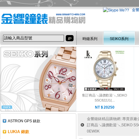
金
時鐘系列
SEIKO系列
客訂商品↘議價歡迎↘,SEIKO
SSC822J1(...
NT＄20250
金響鐘錶精品購物網::專賣原廠公司
ASTRON GPS 錶款
訂商品↘議價歡迎↘,SEIKO SSC8
0EW0K
LUKIA 錶款