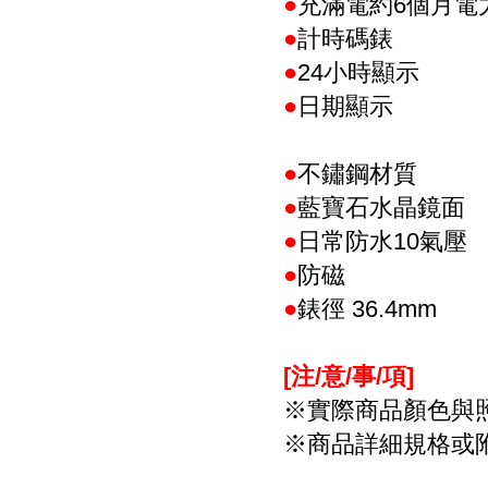
●
充滿電約
6
個月電
●
計時碼錶
●
24
小時顯示
●
日期顯示
●
不鏽鋼材質
●
藍寶石水晶鏡面
●
日常防水
10
氣壓
●
防磁
●
錶徑
36.4mm
[注/意/事/項
]
※
實際商品顏色與
※
商品詳細規格或