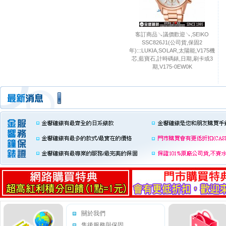
客訂商品↘議價歡迎↘,SEIKO
SSC826J1(公司貨,保固2
年):::LUKIA,SOLAR,太陽能,V175機
芯,藍寶石,計時碼錶,日期,刷卡或3
期,V175-0EW0K
關於我們
售後服務與保固