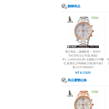
關聯商品
客訂商品↘議價歡迎↘,SEIKO
SSC828J1(公司貨,保固2
年):::LUKIA,SOLAR,太陽能,V175機
年
芯,藍寶石,計時碼錶,日期,刷卡或3
期,V175-0EW0KS
NT＄17625
商品瀏覽紀錄