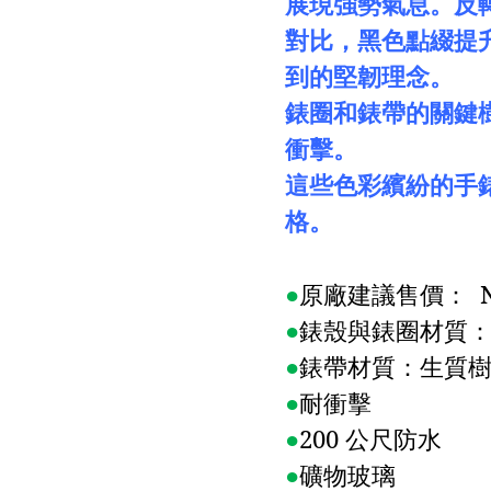
展現強勢氣息。反
對比，黑色點綴提
到的堅韌理念。
錶圈和錶帶的關鍵
衝擊。
這些色彩繽紛的手
格。
●
原廠建議售價：
N
●
錶殼與錶圈材質
●
錶帶材質：生質
●
耐衝擊
●
200
公尺防水
●
礦物玻璃