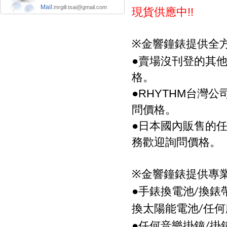
現貨供應中
Mail:
mrgill.tsai@gmail.com
!!
金響鐘錶提供全
※
●
賣場沒刊登的其
格。
●
台灣公
RHYTHM
問價格。
●
日本國內販售的
務歡迎詢問價格。
金響鐘錶提供專
※
●手錶換電池
換錶
/
換太陽能電池
任何
/
●任何音樂掛鐘
掛
/