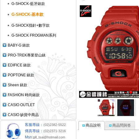
G-SHOCK-藍牙錶款
G-SHOCK-基本款
G-SHOCK指針+數字款
G-SHOCK FROGMAN系列
BABY-G 錶款
PRO-TREK專業登山錶
EDIFICE 錶款
POPTONE 錶款
Sheen 錶款
FASHION 時尚錶款
CASIO OUTLET
CASIO 缺貨中商品
客服專線：
(02)2382-5522
商品說明
商品問與答
傳真專線：
(02)2371-3216
Msn:
gill_tsai@hotmail.com