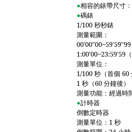
●
相容的錶帶尺寸
●
碼錶
1/100
秒秒錶
測量範圍：
00'00"00~59'59"99
1:00'00~23:59'59
（
測量單位：
1/100
秒（首個
60
1
秒（
60
分鐘後）
測量功能：經過時
●
計時器
倒數定時器
測量單位：
1
秒
倒數範圍：
24
小時