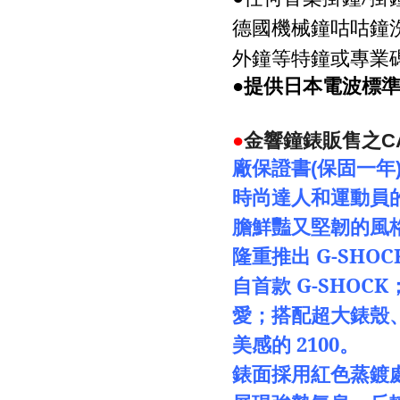
德國機械鐘咕咕鐘
外鐘等特鐘或專業
●提供日本電波標
●
金響鐘錶販售之
C
廠保證書
(
保固一年
時尚達人和運動員
膽鮮豔又堅韌的風
隆重推出
G-SHOC
自首款
G-SHOCK
愛；搭配超大錶殼
美感的
2100
。
錶面採用紅色蒸鍍