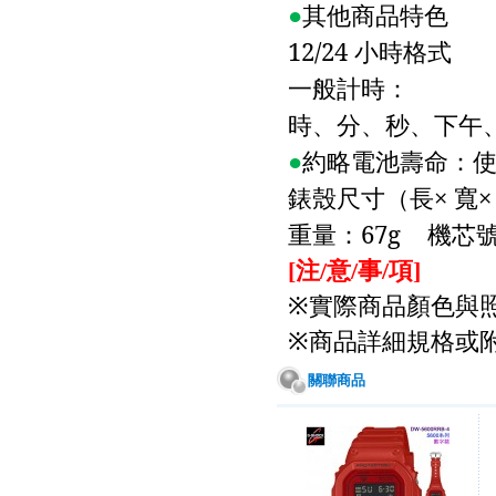
●
其他商品特色
12/24
小時格式
一般計時：
時、分、秒、下午
●
約略電池壽命：
錶殼尺寸（長×
寬×
重量：
67g
機芯
注
意
事
項
[
/
/
/
]
實際商品顏色與
※
商品詳細規格或
※
關聯商品