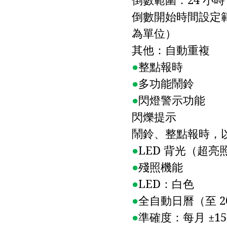
倒數開始時間設定
為單位）
其他：自動重複
●
整點報時
●
多功能鬧鈴
●
閃燈警示功能
閃爍提示
鬧鈴、整點報時，
●
LED
背光（超亮
●
殘照機能
●
LED
：白色
●
全自動日曆（至
2
●
準確度：每月
±
1