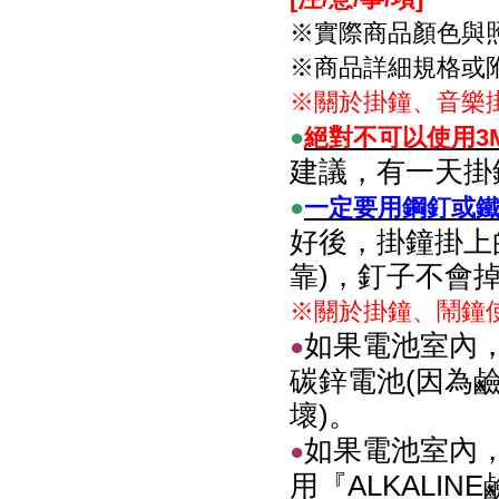
※實際商品顏色與
※商品詳細規格或
※關於掛鐘、音樂
●
絕對不可以使用3
建議，有一天掛
●
一定要用鋼釘或鐵
好後，掛鐘掛上
靠)，釘子不會
※關於掛鐘、鬧鐘
如果電池室內，
●
碳鋅電池(因為
壞)。
如果電池室內，
●
用『ALKALIN