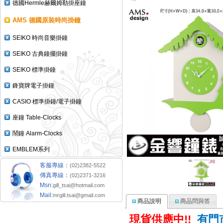
德國Hermle赫爾姆勒掛座鐘
AMS 德國原裝時尚掛鐘
SEIKO 時尚音樂掛鐘
SEIKO 古典鐘擺掛鐘
SEIKO 標準掛鐘
鋒寶牌電子掛鐘
CASIO 標準掛鐘/電子掛鐘
座鐘 Table-Clocks
鬧鐘 Alarm-Clocks
EMBLEM系列
客服專線：
(02)2382-5522
傳真專線：
(02)2371-3216
Msn:
gill_tsai@hotmail.com
Mail:
mrgill.tsai@gmail.com
商品說明
商品問與答
現貨供應中
有門
!!