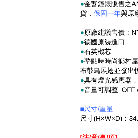
●
金響鐘錶販售之
A
貨，
保固一年
與原
●
原廠建議售價：
N
●
德國原裝進口
●
石英機芯
●
整點時時尚鄉村
布鼓鳥展翅並發出
●
具有燈光感應器
●
音量可調整
OFF /
■
尺寸
/
重量
尺寸
(H×W×D)
：
34
[注/意/事/項]