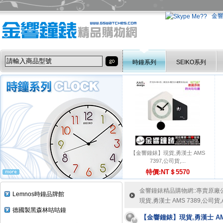
金
時鐘系列
SEIKO系列
【金響鐘錶】現貨,勇漢士 AMS
7397,公司貨,...
特價:NT＄5570
金響鐘錶精品購物網::專賣原廠公司
Lemnos時鐘品牌館
現貨,勇漢士 AMS 7389,公司
德國製黑森林咕咕鐘
【金響鐘錶】現貨,勇漢士 AMS