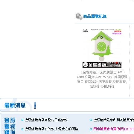
商品瀏覽紀錄
【金響鐘錶】現貨,勇漢士 AMS
7389,公司貨,AMS W7389,德國原裝
進口,時尚設計,石英報時,整點報時,
咕咕鐘,掛鐘,時鐘